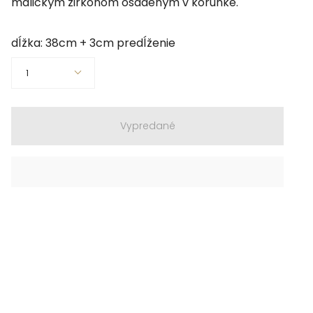
maličkým zirkónom osadeným v korunke.
dĺžka: 38cm + 3cm predĺženie
Množstvo
1
Vypredané